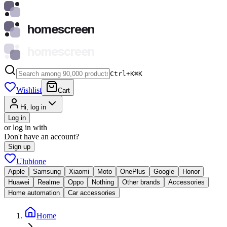
homescreen
homescreen
Ctrl+K
⌘
K
Wishlist
Cart
Hi, log in
Log in
or log in with
Don't have an account?
Sign up
Ulubione
Apple
Samsung
Xiaomi
Moto
OnePlus
Google
Honor
Huawei
Realme
Oppo
Nothing
Other brands
Accessories
Home automation
Car accessories
Home