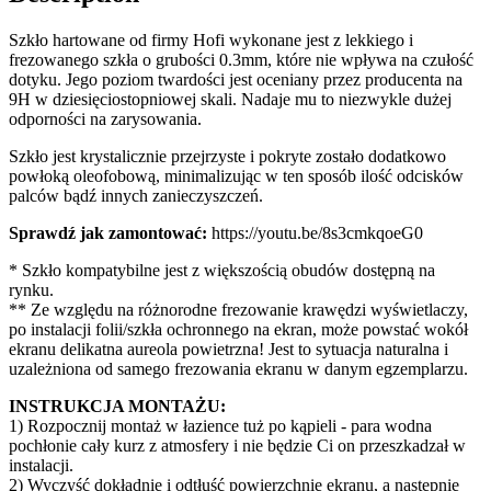
Szkło hartowane od firmy Hofi wykonane jest z lekkiego i
frezowanego szkła o grubości 0.3mm, które nie wpływa na czułość
dotyku. Jego poziom twardości jest oceniany przez producenta na
9H w dziesięciostopniowej skali. Nadaje mu to niezwykle dużej
odporności na zarysowania.
Szkło jest krystalicznie przejrzyste i pokryte zostało dodatkowo
powłoką oleofobową, minimalizując w ten sposób ilość odcisków
palców bądź innych zanieczyszczeń.
Sprawdź jak zamontować:
https://youtu.be/8s3cmkqoeG0
* Szkło kompatybilne jest z większością obudów dostępną na
rynku.
** Ze względu na różnorodne frezowanie krawędzi wyświetlaczy,
po instalacji folii/szkła ochronnego na ekran, może powstać wokół
ekranu delikatna aureola powietrzna! Jest to sytuacja naturalna i
uzależniona od samego frezowania ekranu w danym egzemplarzu.
INSTRUKCJA MONTAŻU:
1) Rozpocznij montaż w łazience tuż po kąpieli - para wodna
pochłonie cały kurz z atmosfery i nie będzie Ci on przeszkadzał w
instalacji.
2) Wyczyść dokładnie i odtłuść powierzchnię ekranu, a następnie