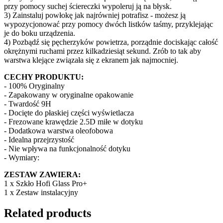
przy pomocy suchej ściereczki wypoleruj ją na błysk.
3) Zainstaluj powłokę jak najrówniej potrafisz - możesz ją
wypozycjonować przy pomocy dwóch listków taśmy, przyklejając
je do boku urządzenia.
4) Pozbądź się pęcherzyków powietrza, porządnie dociskając całość
okrężnymi ruchami przez kilkadziesiąt sekund. Zrób to tak aby
warstwa klejące związała się z ekranem jak najmocniej.
CECHY PRODUKTU:
- 100% Oryginalny
- Zapakowany w oryginalne opakowanie
- Twardość 9H
- Docięte do płaskiej części wyświetlacza
- Frezowane krawędzie 2.5D miłe w dotyku
- Dodatkowa warstwa oleofobowa
- Idealna przejrzystość
- Nie wpływa na funkcjonalność dotyku
- Wymiary:
ZESTAW ZAWIERA:
1 x Szkło Hofi Glass Pro+
1 x Zestaw instalacyjny
Related products