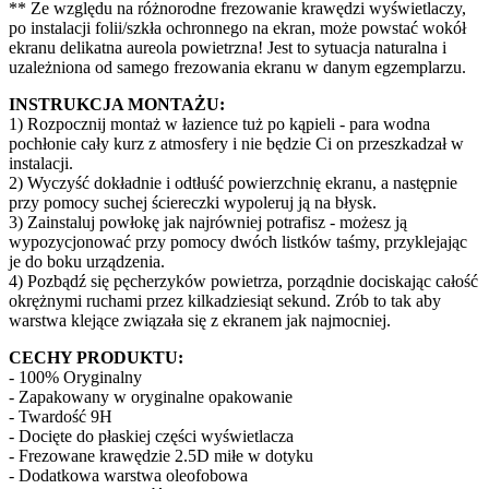
** Ze względu na różnorodne frezowanie krawędzi wyświetlaczy,
po instalacji folii/szkła ochronnego na ekran, może powstać wokół
ekranu delikatna aureola powietrzna! Jest to sytuacja naturalna i
uzależniona od samego frezowania ekranu w danym egzemplarzu.
INSTRUKCJA MONTAŻU:
1) Rozpocznij montaż w łazience tuż po kąpieli - para wodna
pochłonie cały kurz z atmosfery i nie będzie Ci on przeszkadzał w
instalacji.
2) Wyczyść dokładnie i odtłuść powierzchnię ekranu, a następnie
przy pomocy suchej ściereczki wypoleruj ją na błysk.
3) Zainstaluj powłokę jak najrówniej potrafisz - możesz ją
wypozycjonować przy pomocy dwóch listków taśmy, przyklejając
je do boku urządzenia.
4) Pozbądź się pęcherzyków powietrza, porządnie dociskając całość
okrężnymi ruchami przez kilkadziesiąt sekund. Zrób to tak aby
warstwa klejące związała się z ekranem jak najmocniej.
CECHY PRODUKTU:
- 100% Oryginalny
- Zapakowany w oryginalne opakowanie
- Twardość 9H
- Docięte do płaskiej części wyświetlacza
- Frezowane krawędzie 2.5D miłe w dotyku
- Dodatkowa warstwa oleofobowa