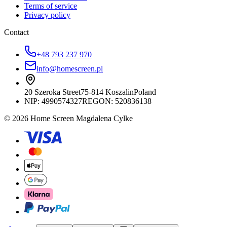
Terms of service
Privacy policy
Contact
+48 793 237 970
info@homescreen.pl
20 Szeroka Street
75-814 Koszalin
Poland
NIP:
4990574327
REGON: 520836138
© 2026 Home Screen Magdalena Cylke