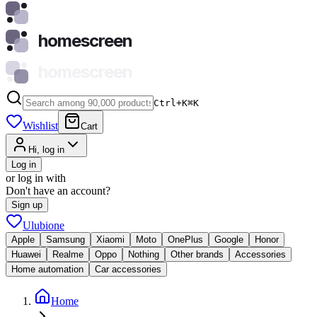
homescreen
homescreen
Ctrl+K
⌘
K
Wishlist
Cart
Hi, log in
Log in
or log in with
Don't have an account?
Sign up
Ulubione
Apple
Samsung
Xiaomi
Moto
OnePlus
Google
Honor
Huawei
Realme
Oppo
Nothing
Other brands
Accessories
Home automation
Car accessories
Home