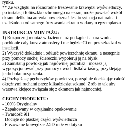
rynku.
** Ze względu na różnorodne frezowanie krawędzi wyświetlaczy,
po instalacji folii/szkła ochronnego na ekran, może powstać wokół
ekranu delikatna aureola powietrzna! Jest to sytuacja naturalna i
uzależniona od samego frezowania ekranu w danym egzemplarzu.
INSTRUKCJA MONTAŻU:
1) Rozpocznij montaż w łazience tuż po kąpieli - para wodna
pochłonie cały kurz z atmosfery i nie będzie Ci on przeszkadzał w
instalacji.
2) Wyczyść dokładnie i odtłuść powierzchnię ekranu, a następnie
przy pomocy suchej ściereczki wypoleruj ją na błysk.
3) Zainstaluj powłokę jak najrówniej potrafisz - możesz ją
wypozycjonować przy pomocy dwóch listków taśmy, przyklejając
je do boku urządzenia.
4) Pozbądź się pęcherzyków powietrza, porządnie dociskając całość
okrężnymi ruchami przez kilkadziesiąt sekund. Zrób to tak aby
warstwa klejące związała się z ekranem jak najmocniej.
CECHY PRODUKTU:
- 100% Oryginalny
- Zapakowany w oryginalne opakowanie
- Twardość 9H
- Docięte do płaskiej części wyświetlacza
- Frezowane krawędzie 2.5D miłe w dotyku