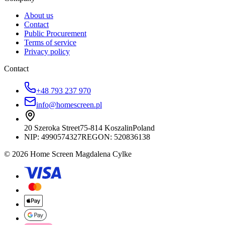
About us
Contact
Public Procurement
Terms of service
Privacy policy
Contact
+48 793 237 970
info@homescreen.pl
20 Szeroka Street
75-814 Koszalin
Poland
NIP:
4990574327
REGON: 520836138
© 2026 Home Screen Magdalena Cylke