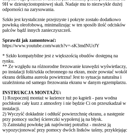
9H w dziesięciostopniowej skali. Nadaje mu to niezwykle dużej
odporności na zarysowania.
Szkło jest krystalicznie przejrzyste i pokryte zostało dodatkowo
powłoką oleofobową, minimalizując w ten sposób ilość odcisków
palców bądź innych zanieczyszczeń.
Sprawdź jak zamontować:
https://www.youtube.com/watch?v=-sK3mdNUrJY
* Szkło kompatybilne jest z większością obudów dostępną na
rynku.
** Ze względu na różnorodne frezowanie krawędzi wyświetlaczy,
po instalacji folii/szkła ochronnego na ekran, może powstać wokół
ekranu delikatna aureola powietrzna! Jest to sytuacja naturalna i
uzależniona od samego frezowania ekranu w danym egzemplarzu.
INSTRUKCJA MONTAŻU:
1) Rozpocznij montaż w łazience tuż po kąpieli - para wodna
pochłonie cały kurz z atmosfery i nie będzie Ci on przeszkadzał w
instalacji.
2) Wyczyść dokładnie i odtłuść powierzchnię ekranu, a następnie
przy pomocy suchej ściereczki wypoleruj ją na błysk.
3) Zainstaluj powłokę jak najrówniej potrafisz - możesz ją
wypozycjonować przy pomocy dwóch listków taśmy, przyklejając