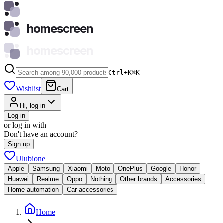
homescreen
homescreen
Ctrl+K
⌘
K
Wishlist
Cart
Hi, log in
Log in
or log in with
Don't have an account?
Sign up
Ulubione
Apple
Samsung
Xiaomi
Moto
OnePlus
Google
Honor
Huawei
Realme
Oppo
Nothing
Other brands
Accessories
Home automation
Car accessories
Home