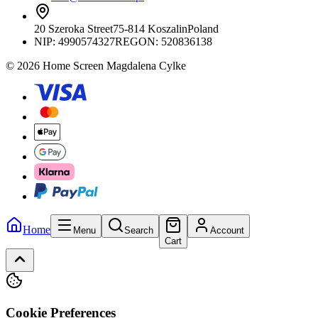
20 Szeroka Street
75-814 Koszalin
Poland
NIP:
4990574327
REGON: 520836138
© 2026 Home Screen Magdalena Cylke
Home
Menu
Search
Account
Cart
Cookie Preferences