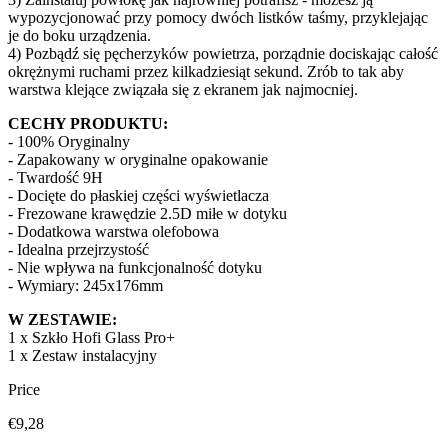
wypozycjonować przy pomocy dwóch listków taśmy, przyklejając
je do boku urządzenia.
4) Pozbądź się pęcherzyków powietrza, porządnie dociskając całość
okrężnymi ruchami przez kilkadziesiąt sekund. Zrób to tak aby
warstwa klejące związała się z ekranem jak najmocniej.
CECHY PRODUKTU:
- 100% Oryginalny
- Zapakowany w oryginalne opakowanie
- Twardość 9H
- Docięte do płaskiej części wyświetlacza
- Frezowane krawędzie 2.5D miłe w dotyku
- Dodatkowa warstwa olefobowa
- Idealna przejrzystość
- Nie wpływa na funkcjonalność dotyku
- Wymiary: 245x176mm
W ZESTAWIE:
1 x Szkło Hofi Glass Pro+
1 x Zestaw instalacyjny
Price
€9,28