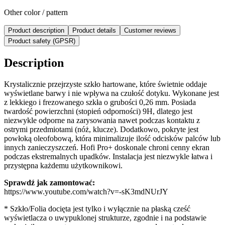
Other color / pattern
Product description
Product details
Customer reviews
Product safety (GPSR)
Description
Krystalicznie przejrzyste szkło hartowane, które świetnie oddaje
wyświetlane barwy i nie wpływa na czułość dotyku. Wykonane jest
z lekkiego i frezowanego szkła o grubości 0,26 mm. Posiada
twardość powierzchni (stopień odporności) 9H, dlatego jest
niezwykle odporne na zarysowania nawet podczas kontaktu z
ostrymi przedmiotami (nóż, klucze). Dodatkowo, pokryte jest
powłoką oleofobową, która minimalizuje ilość odcisków palców lub
innych zanieczyszczeń. Hofi Pro+ doskonale chroni cenny ekran
podczas ekstremalnych upadków. Instalacja jest niezwykle łatwa i
przystępna każdemu użytkownikowi.
Sprawdź jak zamontować:
https://www.youtube.com/watch?v=-sK3mdNUrJY
* Szkło/Folia docięta jest tylko i wyłącznie na płaską cześć
wyświetlacza o uwypuklonej strukturze, zgodnie i na podstawie