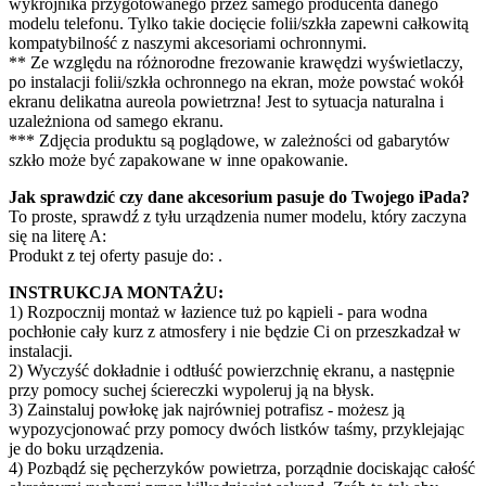
wykrojnika przygotowanego przez samego producenta danego
modelu telefonu. Tylko takie docięcie folii/szkła zapewni całkowitą
kompatybilność z naszymi akcesoriami ochronnymi.
** Ze względu na różnorodne frezowanie krawędzi wyświetlaczy,
po instalacji folii/szkła ochronnego na ekran, może powstać wokół
ekranu delikatna aureola powietrzna! Jest to sytuacja naturalna i
uzależniona od samego ekranu.
*** Zdjęcia produktu są poglądowe, w zależności od gabarytów
szkło może być zapakowane w inne opakowanie.
Jak sprawdzić czy dane akcesorium pasuje do Twojego iPada?
To proste, sprawdź z tyłu urządzenia numer modelu, który zaczyna
się na literę A:
Produkt z tej oferty pasuje do:
.
INSTRUKCJA MONTAŻU:
1) Rozpocznij montaż w łazience tuż po kąpieli - para wodna
pochłonie cały kurz z atmosfery i nie będzie Ci on przeszkadzał w
instalacji.
2) Wyczyść dokładnie i odtłuść powierzchnię ekranu, a następnie
przy pomocy suchej ściereczki wypoleruj ją na błysk.
3) Zainstaluj powłokę jak najrówniej potrafisz - możesz ją
wypozycjonować przy pomocy dwóch listków taśmy, przyklejając
je do boku urządzenia.
4) Pozbądź się pęcherzyków powietrza, porządnie dociskając całość