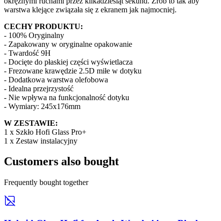
okrężnymi ruchami przez kilkadziesiąt sekund. Zrób to tak aby
warstwa klejące związała się z ekranem jak najmocniej.
CECHY PRODUKTU:
- 100% Oryginalny
- Zapakowany w oryginalne opakowanie
- Twardość 9H
- Docięte do płaskiej części wyświetlacza
- Frezowane krawędzie 2.5D miłe w dotyku
- Dodatkowa warstwa olefobowa
- Idealna przejrzystość
- Nie wpływa na funkcjonalność dotyku
- Wymiary: 245x176mm
W ZESTAWIE:
1 x Szkło Hofi Glass Pro+
1 x Zestaw instalacyjny
Customers also bought
Frequently bought together