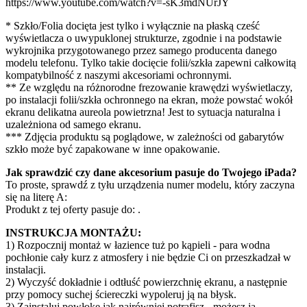
https://www.youtube.com/watch?v=-sK3mdNUrJY
* Szkło/Folia docięta jest tylko i wyłącznie na płaską cześć
wyświetlacza o uwypuklonej strukturze, zgodnie i na podstawie
wykrojnika przygotowanego przez samego producenta danego
modelu telefonu. Tylko takie docięcie folii/szkła zapewni całkowitą
kompatybilność z naszymi akcesoriami ochronnymi.
** Ze względu na różnorodne frezowanie krawędzi wyświetlaczy,
po instalacji folii/szkła ochronnego na ekran, może powstać wokół
ekranu delikatna aureola powietrzna! Jest to sytuacja naturalna i
uzależniona od samego ekranu.
*** Zdjęcia produktu są poglądowe, w zależności od gabarytów
szkło może być zapakowane w inne opakowanie.
Jak sprawdzić czy dane akcesorium pasuje do Twojego iPada?
To proste, sprawdź z tyłu urządzenia numer modelu, który zaczyna
się na literę A:
Produkt z tej oferty pasuje do:
.
INSTRUKCJA MONTAŻU:
1) Rozpocznij montaż w łazience tuż po kąpieli - para wodna
pochłonie cały kurz z atmosfery i nie będzie Ci on przeszkadzał w
instalacji.
2) Wyczyść dokładnie i odtłuść powierzchnię ekranu, a następnie
przy pomocy suchej ściereczki wypoleruj ją na błysk.
3) Zainstaluj powłokę jak najrówniej potrafisz - możesz ją