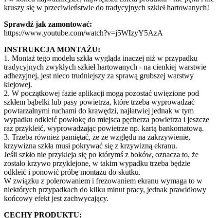
kruszy się w przeciwieństwie do tradycyjnych szkieł hartowanych!
Sprawdź jak zamontować:
https://www.youtube.com/watch?v=j5WIzyY5AzA
INSTRUKCJA MONTAŻU:
1. Montaż tego modelu szkła wygląda inaczej niż w przypadku
tradycyjnych zwykłych szkieł hartowanych - na cienkiej warstwie
adhezyjnej, jest nieco trudniejszy za sprawą grubszej warstwy
klejowej.
2. W początkowej fazie aplikacji mogą pozostać uwięzione pod
szkłem bąbelki lub pasy powietrza, które trzeba wyprowadzać
powtarzalnymi ruchami do krawędzi, najłatwiej jednak w tym
wypadku odkleić powłokę do miejsca pęcherza powietrza i jeszcze
raz przykleić, wyprowadzając powietrze np. kartą bankomatową.
3. Trzeba również pamiętać, że ze względu na zakrzywienie,
krzywizna szkła musi pokrywać się z krzywizną ekranu.
Jeśli szkło nie przykleja się po którymś z boków, oznacza to, że
zostało krzywo przyklejone, w takim wypadku trzeba będzie
odkleić i ponowić próbę montażu do skutku.
W związku z polerowaniem i frezowaniem ekranu wymaga to w
niektórych przypadkach do kilku minut pracy, jednak prawidłowy
końcowy efekt jest zachwycający.
CECHY PRODUKTU: