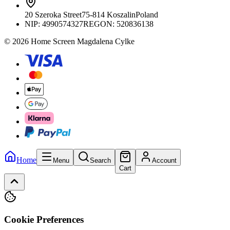
20 Szeroka Street
75-814 Koszalin
Poland
NIP:
4990574327
REGON: 520836138
© 2026 Home Screen Magdalena Cylke
Home
Menu
Search
Account
Cart
Cookie Preferences