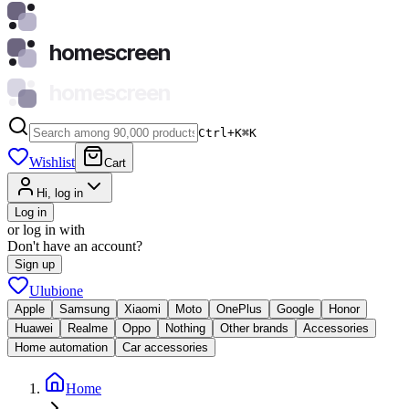
homescreen
homescreen
Ctrl+K
⌘
K
Wishlist
Cart
Hi, log in
Log in
or log in with
Don't have an account?
Sign up
Ulubione
Apple
Samsung
Xiaomi
Moto
OnePlus
Google
Honor
Huawei
Realme
Oppo
Nothing
Other brands
Accessories
Home automation
Car accessories
Home