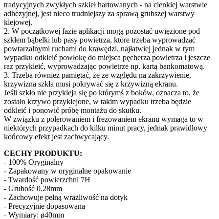
tradycyjnych zwykłych szkieł hartowanych - na cienkiej warstwie
adhezyjnej, jest nieco trudniejszy za sprawą grubszej warstwy
klejowej.
2. W początkowej fazie aplikacji mogą pozostać uwięzione pod
szkłem bąbelki lub pasy powietrza, które trzeba wyprowadzać
powtarzalnymi ruchami do krawędzi, najłatwiej jednak w tym
wypadku odkleić powłokę do miejsca pęcherza powietrza i jeszcze
raz przykleić, wyprowadzając powietrze np. kartą bankomatową.
3. Trzeba również pamiętać, że ze względu na zakrzywienie,
krzywizna szkła musi pokrywać się z krzywizną ekranu.
Jeśli szkło nie przykleja się po którymś z boków, oznacza to, że
zostało krzywo przyklejone, w takim wypadku trzeba będzie
odkleić i ponowić próbę montażu do skutku.
W związku z polerowaniem i frezowaniem ekranu wymaga to w
niektórych przypadkach do kilku minut pracy, jednak prawidłowy
końcowy efekt jest zachwycający.
CECHY PRODUKTU:
- 100% Oryginalny
- Zapakowany w oryginalne opakowanie
- Twardość powierzchni 7H
- Grubość 0.28mm
- Zachowuje pełną wrażliwość na dotyk
- Precyzyjnie dopasowana
- Wymiary: ø40mm