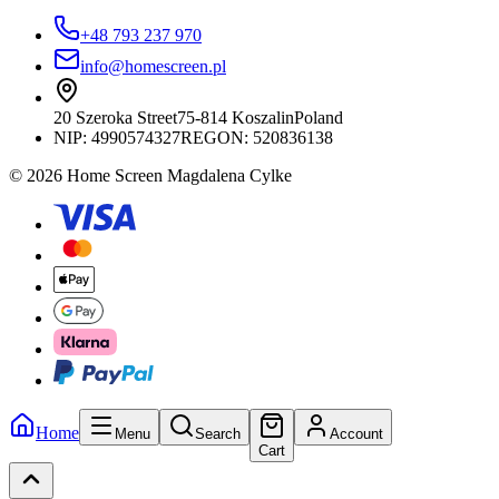
+48 793 237 970
info@homescreen.pl
20 Szeroka Street
75-814 Koszalin
Poland
NIP:
4990574327
REGON: 520836138
© 2026 Home Screen Magdalena Cylke
Home
Menu
Search
Account
Cart