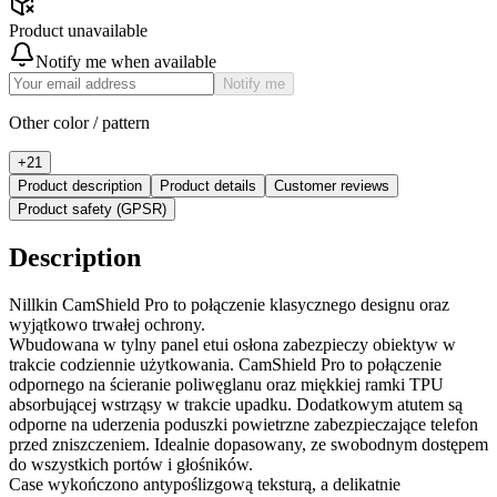
Product unavailable
Notify me when available
Notify me
Other color / pattern
+
21
Product description
Product details
Customer reviews
Product safety (GPSR)
Description
Nillkin CamShield Pro to połączenie klasycznego designu oraz
wyjątkowo trwałej ochrony.
Wbudowana w tylny panel etui osłona zabezpieczy obiektyw w
trakcie codziennie użytkowania. CamShield Pro to połączenie
odpornego na ścieranie poliwęglanu oraz miękkiej ramki TPU
absorbującej wstrząsy w trakcie upadku. Dodatkowym atutem są
odporne na uderzenia poduszki powietrzne zabezpieczające telefon
przed zniszczeniem. Idealnie dopasowany, ze swobodnym dostępem
do wszystkich portów i głośników.
Case wykończono antypoślizgową teksturą, a delikatnie