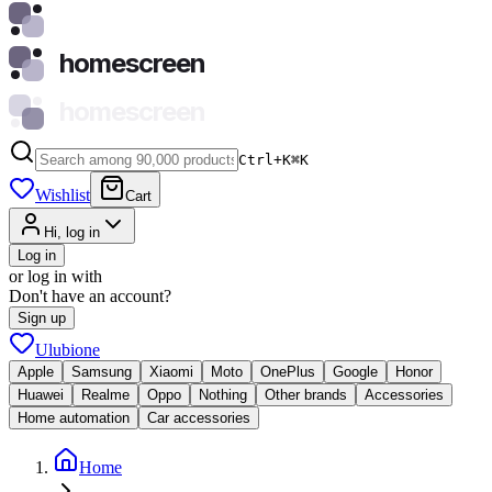
homescreen
homescreen
Ctrl+K
⌘
K
Wishlist
Cart
Hi, log in
Log in
or log in with
Don't have an account?
Sign up
Ulubione
Apple
Samsung
Xiaomi
Moto
OnePlus
Google
Honor
Huawei
Realme
Oppo
Nothing
Other brands
Accessories
Home automation
Car accessories
Home