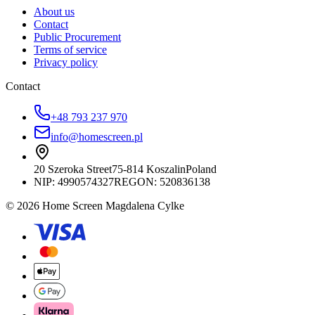
About us
Contact
Public Procurement
Terms of service
Privacy policy
Contact
+48 793 237 970
info@homescreen.pl
20 Szeroka Street
75-814 Koszalin
Poland
NIP:
4990574327
REGON: 520836138
© 2026 Home Screen Magdalena Cylke