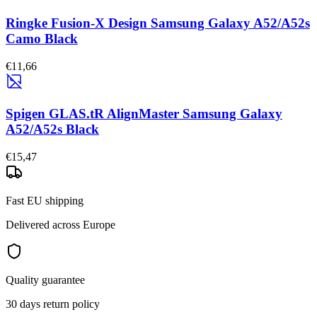
Ringke Fusion-X Design Samsung Galaxy A52/A52s
Camo Black
€11,66
Spigen GLAS.tR AlignMaster Samsung Galaxy
A52/A52s Black
€15,47
Fast EU shipping
Delivered across Europe
Quality guarantee
30 days return policy