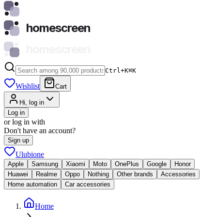
homescreen
homescreen
Ctrl+K
⌘
K
Wishlist
Cart
Hi, log in
Log in
or log in with
Don't have an account?
Sign up
Ulubione
Apple
Samsung
Xiaomi
Moto
OnePlus
Google
Honor
Huawei
Realme
Oppo
Nothing
Other brands
Accessories
Home automation
Car accessories
Home