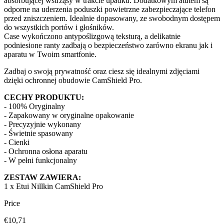
absorbującej wstrząsy w trakcie upadku. Dodatkowym atutem są
odporne na uderzenia poduszki powietrzne zabezpieczające telefon
przed zniszczeniem. Idealnie dopasowany, ze swobodnym dostępem
do wszystkich portów i głośników.
Case wykończono antypoślizgową teksturą, a delikatnie
podniesione ranty zadbają o bezpieczeństwo zarówno ekranu jak i
aparatu w Twoim smartfonie.
Zadbaj o swoją prywatność oraz ciesz się idealnymi zdjęciami
dzięki ochronnej obudowie CamShield Pro.
CECHY PRODUKTU:
- 100% Oryginalny
- Zapakowany w oryginalne opakowanie
- Precyzyjnie wykonany
- Świetnie spasowany
- Cienki
- Ochronna osłona aparatu
- W pełni funkcjonalny
ZESTAW ZAWIERA:
1 x Etui Nillkin CamShield Pro
Price
€10,71