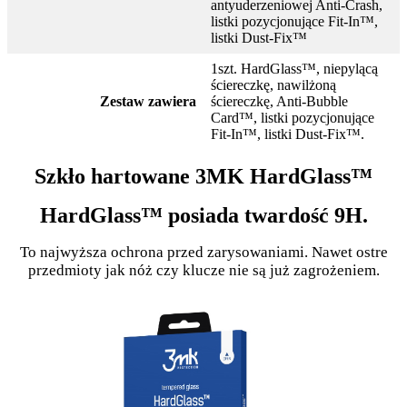
antyuderzeniowej Anti-Crash,
listki pozycjonujące Fit-In™,
listki Dust-Fix™
1szt. HardGlass™, niepylącą
ściereczkę, nawilżoną
Zestaw zawiera
ściereczkę, Anti-Bubble
Card™, listki pozycjonujące
Fit-In™, listki Dust-Fix™.
Szkło hartowane 3MK HardGlass™
HardGlass™ posiada twardość 9H.
To najwyższa ochrona przed zarysowaniami. Nawet ostre
przedmioty jak nóż czy klucze nie są już zagrożeniem.