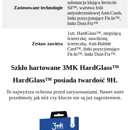
substancja klejąca Inviscid-
Zastosowane technologie
Sil™, warstwa folii
antyuderzeniowej Anti-Crash,
listki pozycjonujące Fit-In™,
listki Dust-Fix™
1szt. HardGlass™, niepylącą
ściereczkę, nawilżoną
Zestaw zawiera
ściereczkę, Anti-Bubble
Card™, listki pozycjonujące
Fit-In™, listki Dust-Fix™.
Szkło hartowane 3MK HardGlass™
HardGlass™ posiada twardość 9H.
To najwyższa ochrona przed zarysowaniami. Nawet ostre
przedmioty jak nóż czy klucze nie są już zagrożeniem.