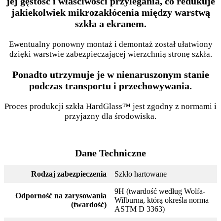
jej gęstość i właściwości przylegania, co redukuje
jakiekolwiek mikrozakłócenia między warstwą
szkła a ekranem.
Ewentualny ponowny montaż i demontaż został ułatwiony
dzięki warstwie zabezpieczającej wierzchnią stronę szkła.
Ponadto utrzymuje je w nienaruszonym stanie
podczas transportu i przechowywania.
Proces produkcji szkła HardGlass™ jest zgodny z normami i
przyjazny dla środowiska.
Dane Techniczne
Rodzaj zabezpieczenia
Szkło hartowane
9H (twardość według Wolfa-
Odporność na zarysowania
Wilburna, którą określa norma
(twardość)
ASTM D 3363)