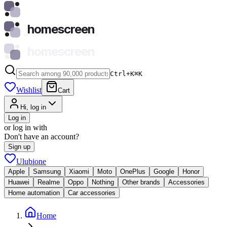
homescreen
homescreen
Ctrl+K
⌘
K
Wishlist
Cart
Hi, log in
Log in
or log in with
Don't have an account?
Sign up
Ulubione
Apple
Samsung
Xiaomi
Moto
OnePlus
Google
Honor
Huawei
Realme
Oppo
Nothing
Other brands
Accessories
Home automation
Car accessories
Home