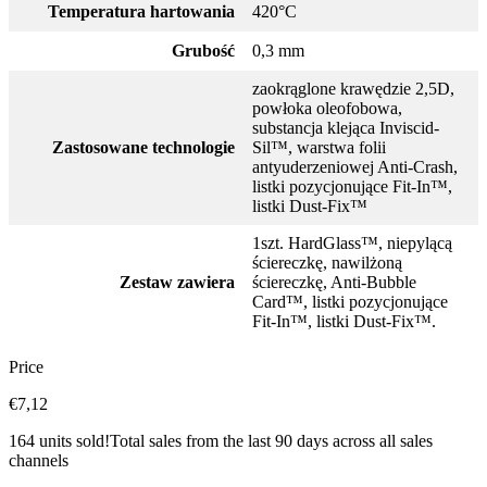
Temperatura hartowania
420°C
Grubość
0,3 mm
zaokrąglone krawędzie 2,5D,
powłoka oleofobowa,
substancja klejąca Inviscid-
Zastosowane technologie
Sil™, warstwa folii
antyuderzeniowej Anti-Crash,
listki pozycjonujące Fit-In™,
listki Dust-Fix™
1szt. HardGlass™, niepylącą
ściereczkę, nawilżoną
Zestaw zawiera
ściereczkę, Anti-Bubble
Card™, listki pozycjonujące
Fit-In™, listki Dust-Fix™.
Price
€7,12
164 units sold!
Total sales from the last 90 days across all sales
channels