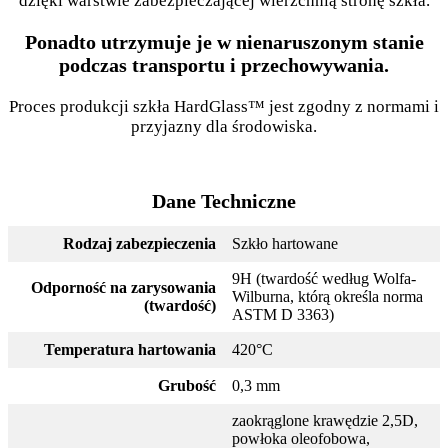
dzięki warstwie zabezpieczającej wierzchnią stronę szkła.
Ponadto utrzymuje je w nienaruszonym stanie
podczas transportu i przechowywania.
Proces produkcji szkła HardGlass™ jest zgodny z normami i
przyjazny dla środowiska.
Dane Techniczne
Rodzaj zabezpieczenia
Szkło hartowane
9H (twardość według Wolfa-
Odporność na zarysowania
Wilburna, którą określa norma
(twardość)
ASTM D 3363)
Temperatura hartowania
420°C
Grubość
0,3 mm
zaokrąglone krawędzie 2,5D,
powłoka oleofobowa,