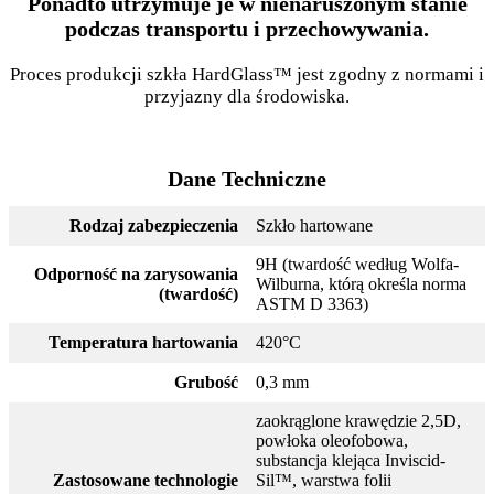
Ponadto utrzymuje je w nienaruszonym stanie
podczas transportu i przechowywania.
Proces produkcji szkła HardGlass™ jest zgodny z normami i
przyjazny dla środowiska.
Dane Techniczne
Rodzaj zabezpieczenia
Szkło hartowane
9H (twardość według Wolfa-
Odporność na zarysowania
Wilburna, którą określa norma
(twardość)
ASTM D 3363)
Temperatura hartowania
420°C
Grubość
0,3 mm
zaokrąglone krawędzie 2,5D,
powłoka oleofobowa,
substancja klejąca Inviscid-
Zastosowane technologie
Sil™, warstwa folii