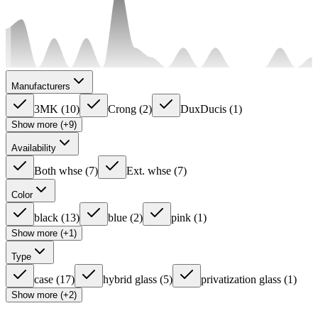
Manufacturers
3MK
(
10
)
Crong
(
2
)
DuxDucis
(
1
)
Show more (+9)
Availability
Both whse
(
7
)
Ext. whse
(
7
)
Color
black
(
13
)
blue
(
2
)
pink
(
1
)
Show more (+1)
Type
case
(
17
)
hybrid glass
(
5
)
privatization glass
(
1
)
Show more (+2)