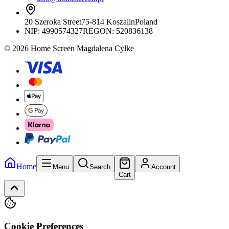
20 Szeroka Street
75-814 Koszalin
Poland
NIP:
4990574327
REGON: 520836138
© 2026 Home Screen Magdalena Cylke
Home
Menu
Search
Account
Cart
Cookie Preferences