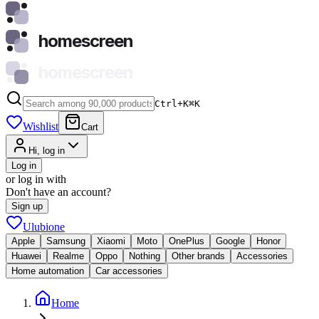
homescreen
homescreen
Ctrl+K
⌘
K
Wishlist
Cart
Hi, log in
Log in
or log in with
Don't have an account?
Sign up
Ulubione
Apple
Samsung
Xiaomi
Moto
OnePlus
Google
Honor
Huawei
Realme
Oppo
Nothing
Other brands
Accessories
Home automation
Car accessories
Home