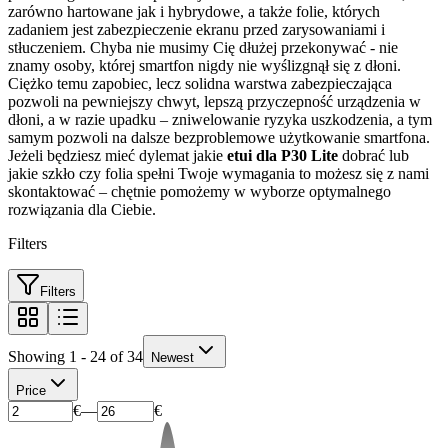
zarówno hartowane jak i hybrydowe, a także folie, których
zadaniem jest zabezpieczenie ekranu przed zarysowaniami i
stłuczeniem. Chyba nie musimy Cię dłużej przekonywać - nie
znamy osoby, której smartfon nigdy nie wyślizgnął się z dłoni.
Ciężko temu zapobiec, lecz solidna warstwa zabezpieczająca
pozwoli na pewniejszy chwyt, lepszą przyczepność urządzenia w
dłoni, a w razie upadku – zniwelowanie ryzyka uszkodzenia, a tym
samym pozwoli na dalsze bezproblemowe użytkowanie smartfona.
Jeżeli będziesz mieć dylemat jakie
etui dla P30 Lite
dobrać lub
jakie szkło czy folia spełni Twoje wymagania to możesz się z nami
skontaktować – chętnie pomożemy w wyborze optymalnego
rozwiązania dla Ciebie.
Filters
Filters
Showing 1 - 24 of 34
Newest
Price
€
—
€